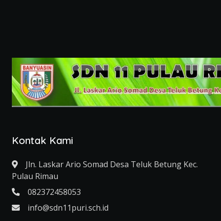
Kontak Kami
Jln. Laskar Ario Somad Desa Teluk Betung Kec.
Pulau Rimau
082372458053
info@sdn11puri.sch.id